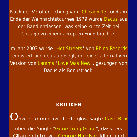
Nach der Veröffentlichung von "
Chicago 13
" und am
Ende der Weihnachtstournee 1979 wurde
Dacus
aus
der Band entlassen, was seine kurze Zeit bei
Chicago zu einem abrupten Ende brachte.
Im Jahr 2003 wurde "
Hot Streets
" von
Rhino Records
remastert und neu aufgelegt, mit einer alternativen
Version von
Lamms
"
Love Was New
", gesungen von
Dacus als Bonustrack.
KRITIKEN
O
bwohl kommerziell erfolglos, sagte
Cash Box
über die Single "
Gone Long Gone
", dass das
Gitarren-Intro wie
George Harrison
klingt und