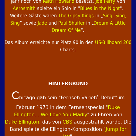
Jahr noch von
Keith Howland
besetzt.
Joe Perry
von
Aerosmith
spielte ein Solo in "
Blues in the Night
".
Weitere Gäste waren
The Gipsy Kings
in „
Sing, Sing,
Sing
“ sowie
Jade
und
Paul Shaffer
in „
Dream A Little
Dream Of Me
“.
Das Album erreichte nur Platz 90 in den
US-Billboard 200
Charts.
HINTERGRUND
C
hicago gab sein "Fernseh-Varieté-Debüt" im
Februar 1973 in dem Fernsehspecial "
Duke
Ellington... We Love You Madly
" zu Ehren von
Duke Ellington
, das von
CBS
ausgestrahlt wurde. Die
Band spielte die Ellington-Komposition "
Jump for