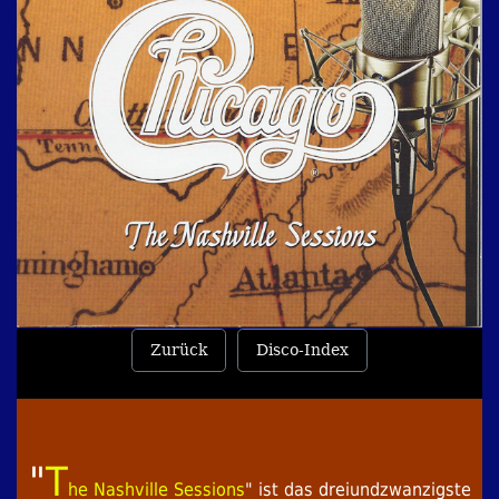
Zurück
Disco-Index
"
T
he Nashville Sessions
" ist das dreiundzwanzigste