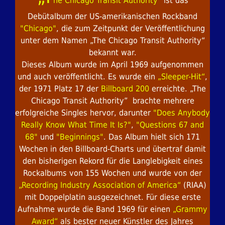
he Chicago Transit Authority
“ ist das
Debütalbum der US-amerikanischen Rockband
"Chicago"
, die zum Zeitpunkt der Veröffentlichung
unter dem Namen „The Chicago Transit Authority“
bekannt war.
Dieses Album wurde im April 1969 aufgenommen
und auch veröffentlicht. Es wurde ein
„Sleeper-Hit“
,
der 1971 Platz 17 der
Billboard 200
erreichte. „The
Chicago Transit Authority” brachte mehrere
erfolgreiche Singles hervor, darunter
"Does Anybody
Really Know What Time It Is?"
,
"Questions 67 and
68"
und
"Beginnings"
. Das Album hielt sich 171
Wochen in den Billboard-Charts und übertraf damit
den bisherigen Rekord für die Langlebigkeit eines
Rockalbums von 155 Wochen und wurde von der
„Recording Industry Association of America“
(RIAA)
mit Doppelplatin ausgezeichnet. Für diese erste
Aufnahme wurde die Band 1969 für einen
„Grammy
Award“
als bester neuer Künstler des Jahres