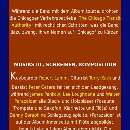
Während die Band mit dem Album tourte, drohten
die Chicagoer Verkehrsbetriebe „
The Chicago Transit
Authority
“ mit rechtlichen Schritten, was die Band
dazu zwang, ihren Namen auf "Chicago" zu kürzen.
MUSIKSTIL, SCHREIBEN, KOMPOSITION
K
eyboarder
Robert Lamm
, Gitarrist
Terry Kath
und
Bassist
Peter Cetera
teilten sich den Leadgesang,
während
James Pankow
,
Lee Loughnane
und
Walter
Parazaider
alle Blech- und Holzbläser (Posaune,
Trompete und Saxofon, Klarinette und Flöte) und
Danny Seraphine
Schlagzeug spielte. (Parazaider ist
auf der Album-Innenseite mit Flöte abgebildet,
benutzt sie auf dem Album aber nicht). Die