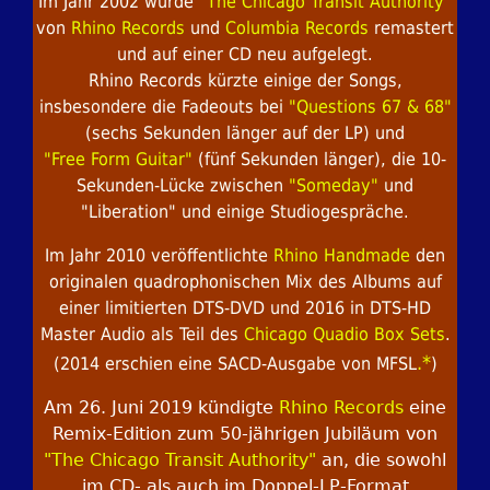
Im Jahr 2002 wurde
"The Chicago Transit Authority"
von
Rhino Records
und
Columbia Records
remastert
und auf einer CD neu aufgelegt.
Rhino Records kürzte einige der Songs,
insbesondere die Fadeouts bei
"Questions 67 & 68"
(sechs Sekunden länger auf der LP) und
"Free Form Guitar"
(fünf Sekunden länger), die 10-
Sekunden-Lücke zwischen
"Someday"
und
"Liberation" und einige Studiogespräche.
Im Jahr 2010 veröffentlichte
Rhino Handmade
den
originalen quadrophonischen Mix des Albums auf
einer limitierten DTS-DVD und 2016 in DTS-HD
Master Audio als Teil des
Chicago Quadio Box Sets
.
.*
(2014 erschien eine SACD-Ausgabe von MFSL
)
Am 26. Juni 2019 kündigte
Rhino Records
eine
Remix-Edition zum 50-jährigen Jubiläum von
"The Chicago Transit Authority"
an, die sowohl
im CD- als auch im Doppel-LP-Format