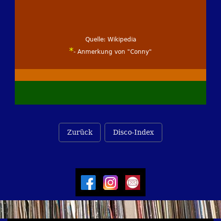
Quelle: Wikipedia
*
- Anmerkung von "Conny"
Zurück
Disco-Index