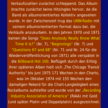
Verkaufszahlen zunächst schleppend. Das Album
brachte zunächst keine Hitsingles hervor, da die
Band als albumorientiertes Kollektiv angesehen
wurde. In der Zwischenzeit trug das
UKW-Radio
mit
seinem albumorientierten Format dazu bei, die
Verkäufe anzukurbeln. In den Jahren 1970 und 1971
kamen die Songs
“Does Anybody Really Know What
Time It Is?”
(Nr. 7),
"Beginnings"
(Nr. 7) und
"Questions 67 and 68"
(Nr. 71 und Nr. 24 für die
Wiederveröffentlichung von 1971) alle verspätet in
die
Billboard Hot 100
. Beflügelt durch den Erfolg
ihrer späteren Alben hielt sich „The Chicago Transit
Authority“ bis Juni 1975 171 Wochen in den Charts,
was im Oktober 1974 mit 155 Wochen den
damaligen Rekord für die Chart-Langlebigkeit eines
Rockalbums aufstellte und wurde von der
„Recording
Industry Association of America“
(RIAA) mit Gold
(und später Platin und Doppelplatin) ausgezeichnet.