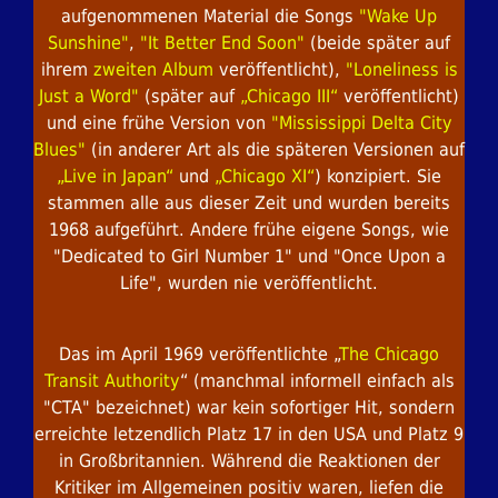
aufgenommenen Material die Songs
"Wake Up
Sunshine"
,
"It Better End Soon"
(beide später auf
ihrem
zweiten Album
veröffentlicht),
"Loneliness is
Just a Word"
(später auf
„Chicago III“
veröffentlicht)
und eine frühe Version von
"Mississippi Delta City
Blues"
(in anderer Art als die späteren Versionen auf
„Live in Japan“
und
„Chicago
XI“
) konzipiert. Sie
stammen alle aus dieser Zeit und wurden bereits
1968 aufgeführt. Andere frühe eigene Songs, wie
"Dedicated to Girl Number 1" und "Once Upon a
Life", wurden nie veröffentlicht.
Das im April 1969 veröffentlichte „
The Chicago
Transit Authority
“ (manchmal informell einfach als
"CTA" bezeichnet) war kein sofortiger Hit, sondern
erreichte letzendlich Platz 17 in den USA und Platz 9
in Großbritannien. Während die Reaktionen der
Kritiker im Allgemeinen positiv waren, liefen die